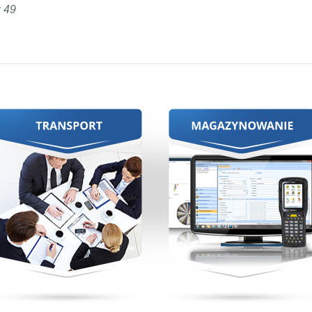
wyposażony w nadajnik GPS.
dzięki wzorowo
 49
działającym magazynom.
Więcej
Więcej