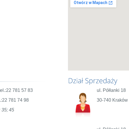
l.:22 781 57 83
ul. Półłanki 1
.:22 781 74 98
30-740 Krakó
 35; 45