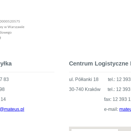
: 0000520575
awy w Warszawie
ądowego
ł
yłka
Centrum Logistyczne
7 83
ul. Półłanki 18 tel.: 12 393
 98
30-740 Kraków tel.: 12 393
14
fax: 12 393 17
@mateus.pl
e-mail:
mate