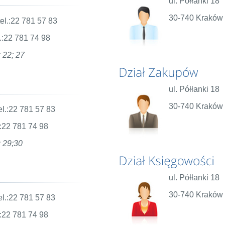
ul. Półłanki 1
30-740 Kraków
l.:22 781 57 83
.:22 781 74 98
 22; 27
ul. Półłanki 1
30-740 Kraków
l.:22 781 57 83
:22 781 74 98
 29;30
ul. Półłanki 1
30-740 Kraków
l.:22 781 57 83
:22 781 74 98
Każdy samochód w naszej flocie
Pełna niezależność transportu