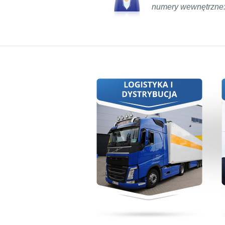
dystrybucji jest sprawny łańcuch
numery wewnętrzne:
dostaw i elektroniczny obieg
dokumentów.
Więcej