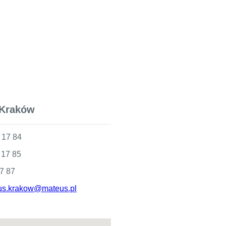
 Kraków
 17 84
 17 85
 87
us.krakow@mateus.pl