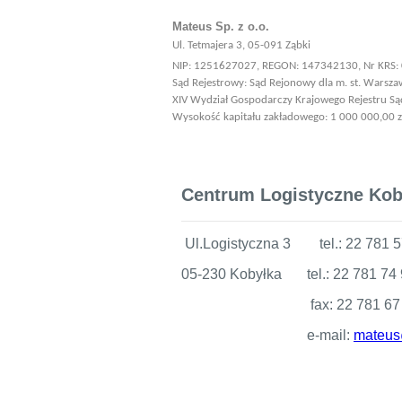
Mateus Sp. z o.o.
Ul. Tetmajera 3, 05-091 Ząbki
NIP: 1251627027, REGON: 147342130, Nr KRS
Sąd Rejestrowy: Sąd Rejonowy dla m. st. Warsz
XIV Wydział Gospodarczy Krajowego Rejestru S
Wysokość kapitału zakładowego: 1 000 000,00 z
Centrum Logistyczne Kob
Ul.Logistyczna 3 tel.: 22 781 5
05-230 Kobyłka tel.: 22 781 74
fax: 22 781 67 
e-mail:
mateus